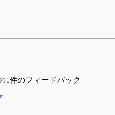
d!” への1件のフィードバック
er