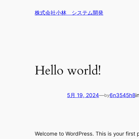
内
株式会社小林 システム開発
容
を
ス
キ
ッ
プ
Hello world!
5月 19, 2024
—
6n3545h8
i
by
Welcome to WordPress. This is your first po