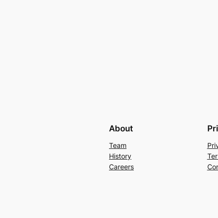
About
Pr
Team
Pri
History
Ter
Careers
Con