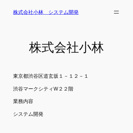
内
株式会社小林 システム開発
容
を
ス
キ
株式会社小林
ッ
プ
東京都渋谷区道玄坂１－１２－１
渋谷マークシティW２２階
業務内容
システム開発